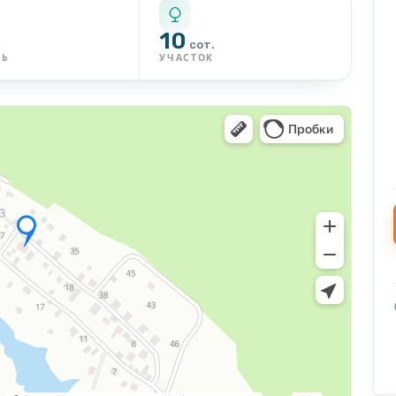
10
²
сот.
ДЬ
УЧАСТОК