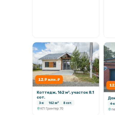
12.9 млн. ₽
12
Коттедж, 162 м², участок 8.1
сот.
Дом
3-к
162 м²
8 сот.
4-к
КП Гринтер 70
пе