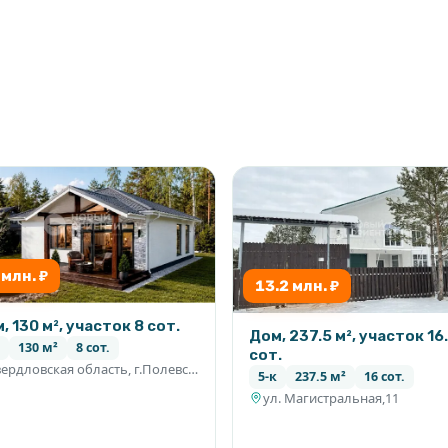
дения газа к участкам
ое для вас время по
 млн. ₽
13.2 млн. ₽
, 130 м², участок 8 сот.
Дом, 237.5 м², участок 16
130 м²
8 сот.
сот.
Свердловская область, г.Полевской,с.Курганово мкр. Солнечный
5-к
237.5 м²
16 сот.
ул. Магистральная,11