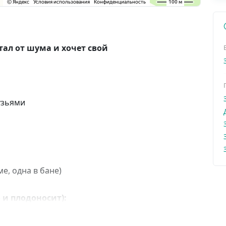
тал от шума и хочет свой
узьями
е, одна в бане)
 и плодоносит):
ая), крыжовник, барбарис,
земляника.