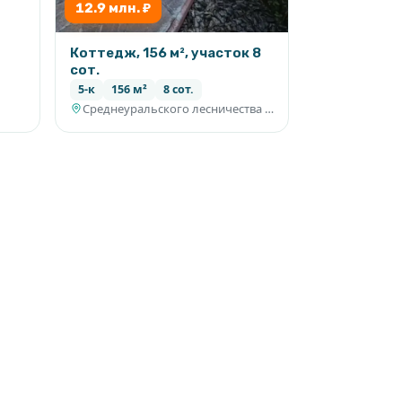
12.9 млн. ₽
Коттедж, 156 м², участок 8
сот.
5-к
156 м²
8 сот.
Среднеуральского лесничества Уралмашевского лесхоза, СНТ №8