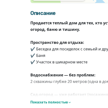
Описание
Продается теплый дом для тех, кто ус
огород, баню и тишину.
Пространство для отдыха:
✔ Беседка для посиделок с семьей и др
✔ Баня
✔ Участок в шикарном месте
Водоснабжение — без проблем:
2 скважины глубже 20 метров (одна в дом
Сад-огород — уже работает (посажено
Ягоды: смородина (красная, белая, черн
Показать полностью
жимолость, малина (много), клубника + 