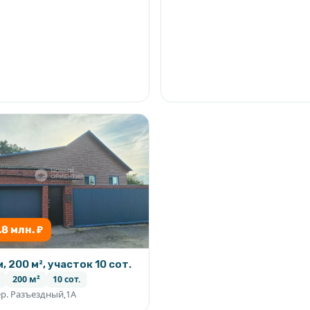
.8 млн. ₽
, 200 м², участок 10 сот.
200 м²
10 сот.
р. Разъездный,1А