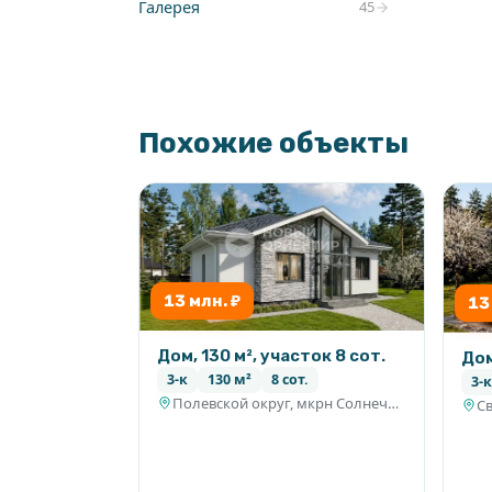
Галерея
45
Скоро будет газ:
Дороги в поселке отсыпные, после разве
планируется асфальтирование дорог.
Газ поведут под землёй.
Похожие объекты
???? Звоните! Покажем в любое удобн
предварительной договорённости!
13 млн. ₽
13
Дом, 130 м², участок 8 сот.
Дом
3-к
130 м²
8 сот.
3-к
Полевской округ, мкрн Солнечный