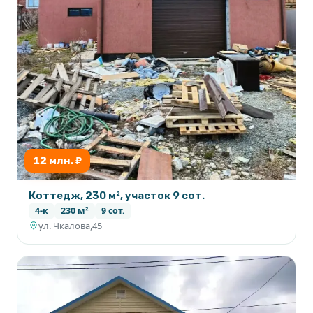
12 млн. ₽
Коттедж, 230 м², участок 9 сот.
4-к
230 м²
9 сот.
ул. Чкалова,45