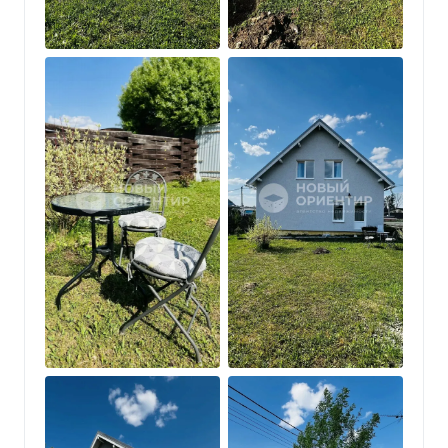
ВАЖНО!!! Автобус возит детей в 2 смены (не во
всех поселках это есть!)
Дом готов к проживанию.
Отличный вариант для семьи, которая хочет жить
за городом с городским комфортом.
Доступна вся инфраструктура Косулино.
Звоните и записывайтесь на просмотр!
Полное сопровождение сделки на всех этапах.
Помогу выгодно продать Вашу недвижимость.