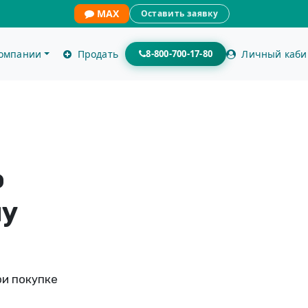
MAX
Оставить заявку
компании
Продать
8-800-700-17-80
Личный каби
о
лу
ри покупке