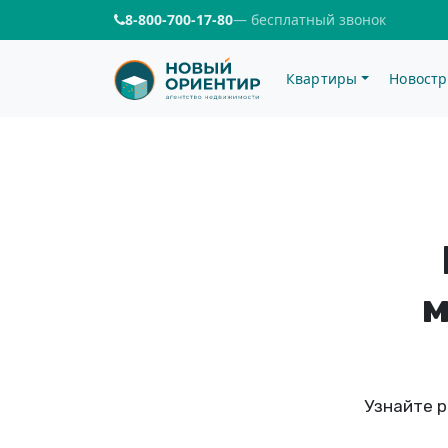
8-800-700-17-80
— бесплатный звонок
Квартиры
Новостр
м
Узнайте р