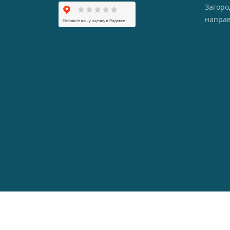
Загор
напра