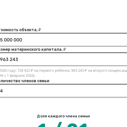
оимость объекта, ₽
змер материнского капитала, ₽
2026 году: 728 922 ₽ на первого ребёнка, 963 243 ₽ на второго (индексац
6% с 1 февраля 2026).
оличество членов семьи
Доля каждого члена семьи