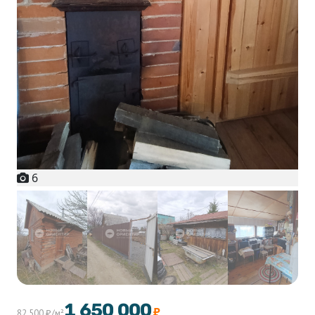
6
+1
1 650 000
₽
82 500 ₽/м²