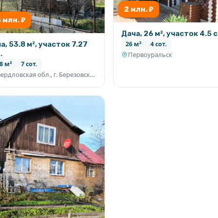
2 млн. ₽
5 млн. ₽
Дача, 26 м², участок 4.5 
а, 53.8 м², участок 7.27
26 м²
4 сот.
.
Первоуральск
8 м²
7 сот.
Свердловская обл., г. Березовский, коллективный сад № 23 ''Юбилейный'', отделение № 6, участок № 33