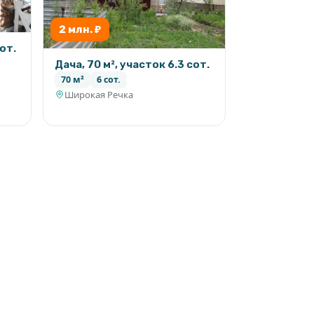
2 млн. ₽
сот.
Дача, 70 м², участок 6.3 сот.
70 м²
6 сот.
Широкая Речка