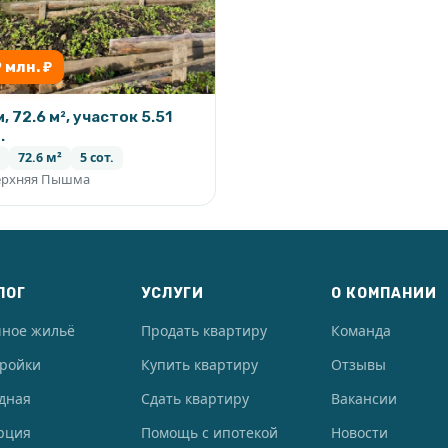
9 млн. ₽
, 72.6 м², участок 5.51
.
72.6 м²
5 сот.
ерхняя Пышма
ЛОГ
УСЛУГИ
О КОМПАНИИ
чное жильё
Продать квартиру
Команда
тройки
Купить квартиру
Отзывы
дная
Сдать квартиру
Вакансии
рция
Помощь с ипотекой
Новости