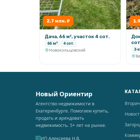
2.7 млн. ₽
1.
Дача, 66 м², участок 4 сот.
Дом
сот
66 м²
4 сот.
3-к
Новокольцовский
В
КАТА
Новый Ориентир
Втори
Агентство недвижимости в
Екатеринбурге. Помогаем купить,
Новос
продать и арендовать
Загоро
недвижимость. 5+ лет на рынке.
Комме
ИП Алексеева Н.В.