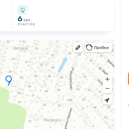
6
сот.
УЧАСТОК