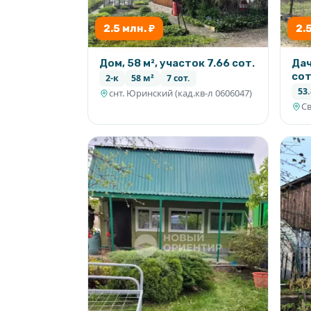
2.5 млн. ₽
2.
Дом, 58 м², участок 7.66 сот.
Дач
сот
2-к
58 м²
7 сот.
53.
снт. Юринский (кад.кв-л 0606047)