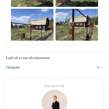
Есть возможность заведения газа в дом
(проходит по улице).
Преимущества: чистый воздух и природа,
удобный подъезд, спокойное место и
дружелюбные соседи.
Ещё об этом объявлении
Галерея
30
Идеальный вариант для тех, кто ищет дачу для
отдыха или вложения средств.
Ваш риелтор
Звоните или пишите — отвечу на все вопросы и