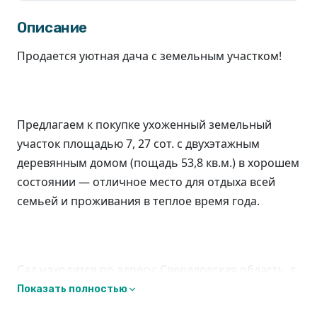
Описание
Продается уютная дача с земельным участком!
Предлагаем к покупке ухоженный земельный
участок площадью 7, 27 сот. с двухэтажным
деревянным домом (пощадь 53,8 кв.м.) в хорошем
состоянии — отличное место для отдыха всей
семьей и проживания в теплое время года.
Сад находится по адресу: Свердловская область, г.
Березовский, п. Кедровка, Коллективный сад №23
Показать полностью
«Юбилейный», отделение №6.