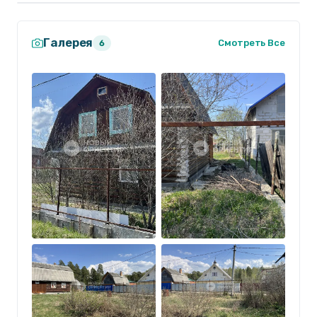
Галерея
Смотреть Все
6
Дом: 2 этажа, деревянный, добротный, в хорошем
состоянии. Заведена вода из собственной
скважины.
Участок правильной формы, имеются плодовые
деревья и садовые насаждения — отличное место
для ведения огорода и отдыха.
На участке расположена баня.