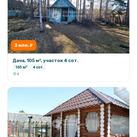
3 млн. ₽
Дача, 105 м², участок 4 сот.
105 м²
4 сот.
4