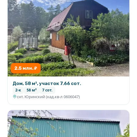
2.5 млн. ₽
Дом, 58 м², участок 7.66 сот.
2-к
58 м²
7 сот.
снт. Юринский (кад.кв-л 0606047)