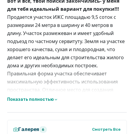
Вот и все, твои поиски закончились- у меня
для тебя идеальный вариант для покупки!!!
Продается участок ИЖС площадью 9,5 соток с
размерами 24 метра в ширину и 40 метров в
длину. Участок размежеван и имеет удобный
подъезд по частному сервитуту. Земля на участке
хорошего качества, сухая и плодородная, что
делает его идеальным для строительства жилого
дома и других необходимых построек.
Правильная форма участка обеспечивает
максимальную эффективность использования
пространства. Отличное место для создания
комфортного и уютного жилья в окружении
Показать полностью
природы. Удобный заезд, выезд, вся
инфраструктура в шаговой доступности. Не
упустите возможность приобрести этот
Галерея
привлекательный участок для строительства
Смотреть Все
6