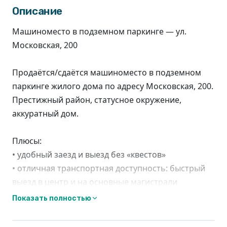
Описание
Машиноместо в подземном паркинге — ул.
Московская, 200
Продаётся/сдаётся машиноместо в подземном
паркинге жилого дома по адресу Московская, 200.
Престижный район, статусное окружение,
аккуратный дом.
Плюсы:
• удобный заезд и выезд без «квестов»
• отличная транспортная доступность: быстрый
выезд в центр и на основные магистрали
• круглосуточный доступ
Показать полностью
• сухо, тепло, безопасно — машина под защитой в
любое время года