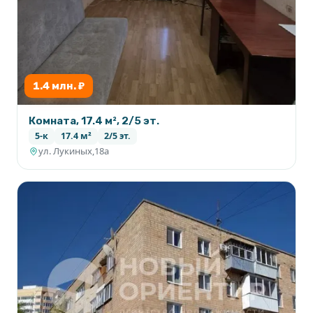
1.4 млн. ₽
Комната, 17.4 м², 2/5 эт.
5-к
17.4 м²
2/5 эт.
ул. Лукиных,18а