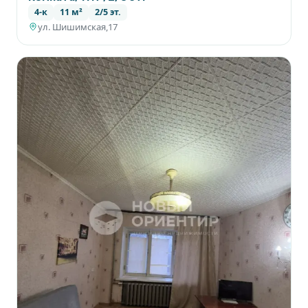
4-к
11 м²
2/5 эт.
ул. Шишимская,17