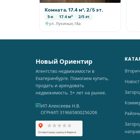
Комната, 17.4 м², 2/5 эт.
5-к
17.4 м²
2/5 эт.
ул. Лукиных,18а
КАТА
Новый Ориентир
Втори
Агентство недвижимости в
Екатеринбурге. Помогаем купить,
Новос
продать и арендовать
Загоро
недвижимость. 5+ лет на рынке.
Комме
ИП Алексеева Н.В.
ОГРНИП 319665800256206
Районы
Загор
напра