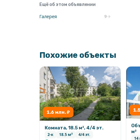
Ещё об этом объявлении
в пешей доступности парки «Зелёная
Галерея
9
до центра города всего около 15 мин
пешком до центра 40 минут, до ТЦ «Г
Похожие объекты
Рядом остановки общественного трансп
заведения и вся необходимая инфрастр
???? РЕАЛЬНОМУ ПОКУПАТЕЛЮ ТОРГ!
1.
1.6 млн. ₽
Быстрая продажа!
Объ
Комната, 18.5 м², 4/4 эт.
м²
2-к
18.5 м²
4/4 эт.
14