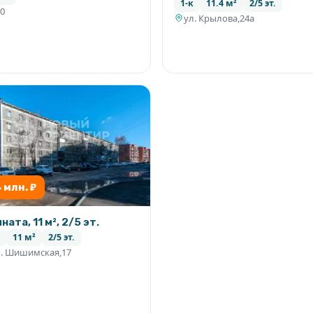
тр!
1-к
11.4 м²
2/5 эт.
0
ул. Крылова,24а
4 млн. ₽
ната, 11 м², 2/5 эт.
11 м²
2/5 эт.
л. Шишимская,17