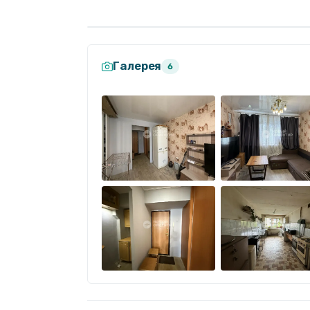
диван
Галерея
6
шкафы
холодильник
На общей территории имеются плиты и
???? Главное преимущество — располож
рядом ТЦ «Фан Фан»