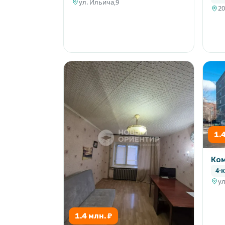
ул. Ильича,9
???? Звоните и записывайтесь на просмо
20
1.
Ком
4-к
у
1.4 млн. ₽