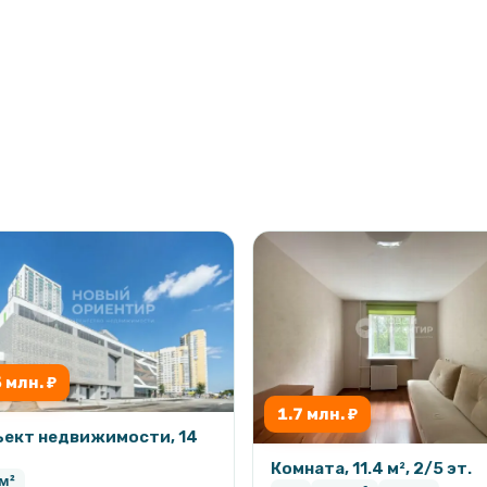
 Роща» и парк 50-летия ВЛКСМ
ут на автомобиле
ринвич» 20 минут
орта, магазины, учебные
уктура для комфортной жизни.
5 млн. ₽
1.7 млн. ₽
ект недвижимости, 14
Комната, 11.4 м², 2/5 эт.
 м²