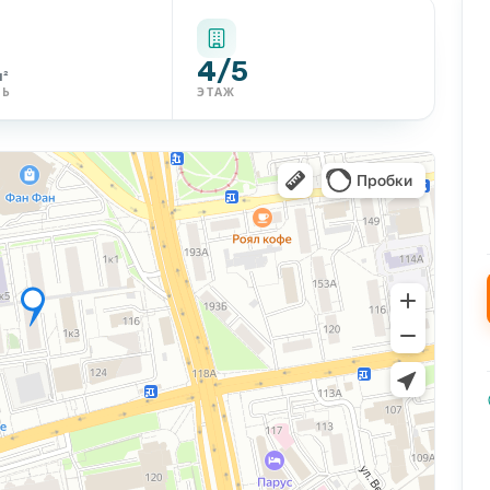
4/5
м²
ДЬ
ЭТАЖ