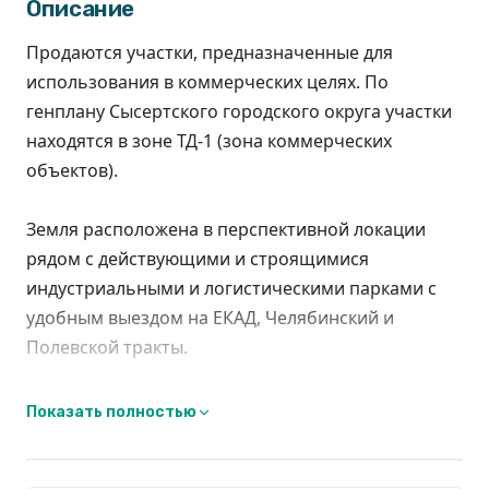
Описание
Продаются участки, предназначенные для
использования в коммерческих целях. По
генплану Сысертского городского округа участки
находятся в зоне ТД-1 (зона коммерческих
объектов).
Земля расположена в перспективной локации
рядом с действующими и строящимися
индустриальными и логистическими парками с
удобным выездом на ЕКАД, Челябинский и
Полевской тракты.
Согласно ЕГРН категория земель - земли
Показать полностью
населённых пунктов, вид разрешённого
использования - ЛПХ. Согласно ГПЗУ