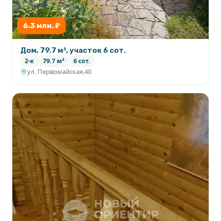
6.3 млн. ₽
Дом, 79.7 м², участок 6 сот.
2-к
79.7 м²
6 сот.
ул. Первомайская,40