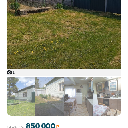
6
+1
850 000
₽
14 407 ₽/м²