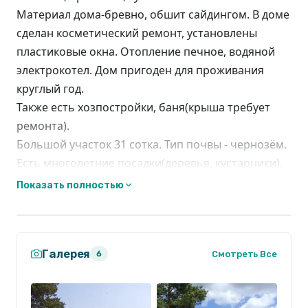
Материал дома-бревно, обшит сайдингом. В доме
сделан косметический ремонт, установлены
пластиковые окна. Отопление печное, водяной
электрокотел. Дом пригоден для проживания
круглый год.
Также есть хозпостройки, баня(крыша требует
ремонта).
Большой участок 31 сотка. Тип почвы - чернозём.
Есть многолетние посадки(деревья, кустарники).
Участок граничит с лесом. Тишина, чистый воздух,
Показать полностью
грибы, ягоды. Рядом река Синара и озеро
Окатово.
В населенном пункте есть продуктовый магазин,
Галерея
почта и ФП.
Смотреть Все
6