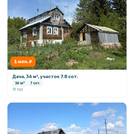
1 млн. ₽
Дача, 36 м², участок 7.8 сот.
36 м²
7 сот.
103