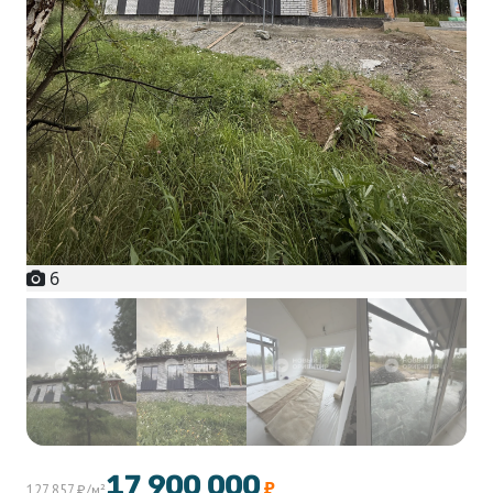
6
+1
17 900 000
₽
127 857 ₽/м²