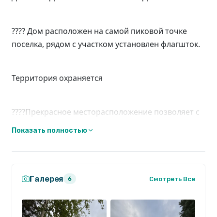
????️ Дом расположен на самой пиковой точке
поселка, рядом с участком установлен флагшток.
Территория охраняется
????Прекрасное месторасположение позволяет с
комфортом насладиться загородной жизнью
Показать полностью
???? Просторная терраса с доской панорамные
окна в кухне-гостиной создадут дополнительный
Галерея
Смотреть Все
6
уют в вашем доме
Высота потолков 5 метров