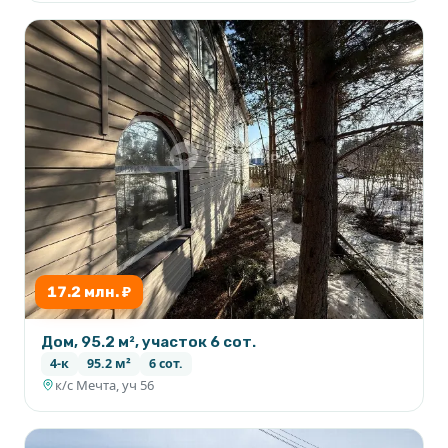
17.2 млн. ₽
Дом, 95.2 м², участок 6 сот.
4-к
95.2 м²
6 сот.
к/с Мечта, уч 56