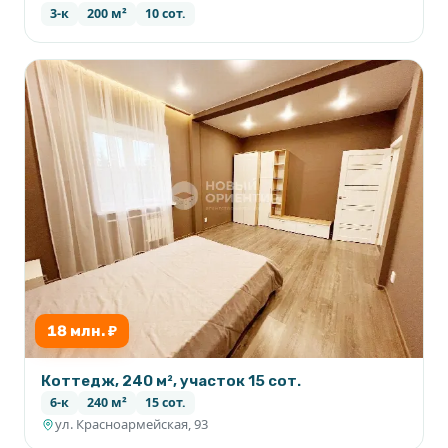
3-к
200 м²
10 сот.
18 млн. ₽
Коттедж, 240 м², участок 15 сот.
6-к
240 м²
15 сот.
ул. Красноармейская, 93