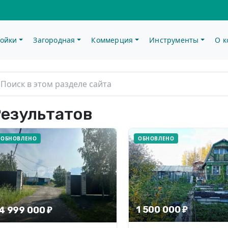
ойки
Загородная
Коммерция
Инструменты
О 
ную Недвижимость Ек
Результатов
ОБНОВЛЕНО
ОБНОВЛЕНО
1 500 000 ₽
4 999 000 ₽