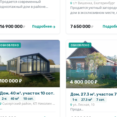
Продается современный
с/т Вишенка, Екатеринбург
одноэтажный дом в районе
Продается уютный загород
КОЛЬЦОВО, с землей 10...
дом в эксклюзивном месте, н
16 900 000
7 650 000
Подробнее
Подроб
₽
₽
ОБНОВЛЕНО
ОБНОВЛЕНО
100 000 ₽
4 800 000 ₽
Дом, 40 м², участок 10 сот.
Дом, 27.3 м², участок 7
2-к
40 м²
10 сот.
1-к
27.3 м²
7 сот.
Сысертский район, КП Николин Ключ
ул. Лесная, 10
...
Прoдa...