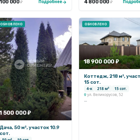
100 000
4 800 000
Подробнее
Подроб
₽
₽
ОБНОВЛЕНО
ОБНОВЛЕНО
18 900 000 ₽
Коттедж, 218 м², учас
15 сот.
4-к
218 м²
15 сот.
ул. Великорусов, 52
...
1 500 000 ₽
Дача, 50 м², участок 10.9
сот.
50 м²
10 сот.