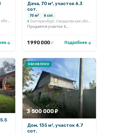
4
Дача, 70 м², участок 6.3
сот.
70 м²
6 сот.
ласть
Екатеринбург, Свердловская область
Продается участок 6...
1 990 000
нее
Подробнее
₽
ОБНОВЛЕНО
3 500 000 ₽
15.5
Дом, 135 м², участок 4.7
сот.