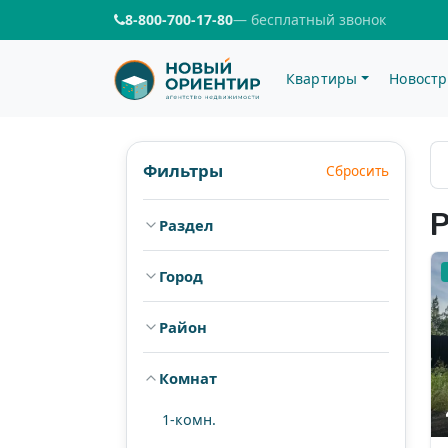
8-800-700-17-80
— бесплатный звонок
Квартиры
Новостр
Купить Загород
Фильтры
Сбросить
Раздел
Дома
116
Город
Земельные участки
50
Екатеринбург
Аренда
0
Район
ЖБИ (Комсомольский)
Комнат
Автовокзал
1-комн.
Пионерский