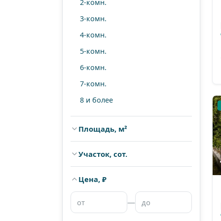
2-комн.
Академический
3-комн.
Центр
4-комн.
ВИЗ
5-комн.
Уралмаш
6-комн.
Ботанический
7-комн.
8 и более
Площадь, м²
—
Участок, сот.
—
до 35 м²
Цена, ₽
35–50 м²
—
50–70 м²