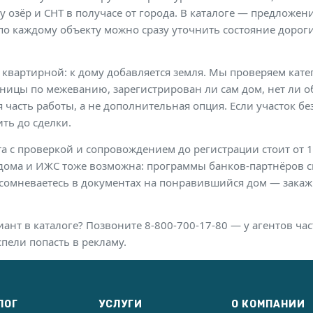
у озёр и СНТ в получасе от города. В каталоге — предложен
по каждому объекту можно сразу уточнить состояние дорог
 квартирной: к дому добавляется земля. Мы проверяем кат
аницы по межеванию, зарегистрирован ли сам дом, нет ли 
 часть работы, а не дополнительная опция. Если участок б
ить до сделки.
а с проверкой и сопровождением до регистрации стоит от 1
 дома и ИЖС тоже возможна: программы банков-партнёров с
и сомневаетесь в документах на понравившийся дом — зака
нт в каталоге? Позвоните 8-800-700-17-80 — у агентов час
пели попасть в рекламу.
ЛОГ
УСЛУГИ
О КОМПАНИИ