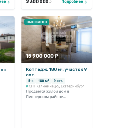
2 300 000
нее
Подробнее
₽
ОБНОВЛЕНО
15 900 000 ₽
Коттедж, 180 м², участок 9
ток
сот.
5-к
180 м²
9 сот.
СНТ Калининец-5, Екатеринбург
Продаётся жилой дом в
Пионерском районе
Екатеринбурга, СНТ
«Калининец-5&raquo...