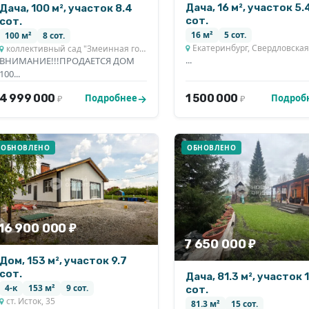
Дача, 16 м², участок 5.
Дача, 100 м², участок 8.4
сот.
сот.
16 м²
5 сот.
100 м²
8 сот.
Екатеринбург, Свердловская об
коллективный сад "Змеинная горка", участок № 51
...
ВНИМАНИЕ!!!ПРОДАЕТСЯ ДОМ
100...
4 999 000
1 500 000
Подробнее
Подроб
₽
₽
ОБНОВЛЕНО
ОБНОВЛЕНО
16 900 000 ₽
7 650 000 ₽
Дом, 153 м², участок 9.7
сот.
Дача, 81.3 м², участок 
4-к
153 м²
9 сот.
сот.
ст. Исток, 35
81.3 м²
15 сот.