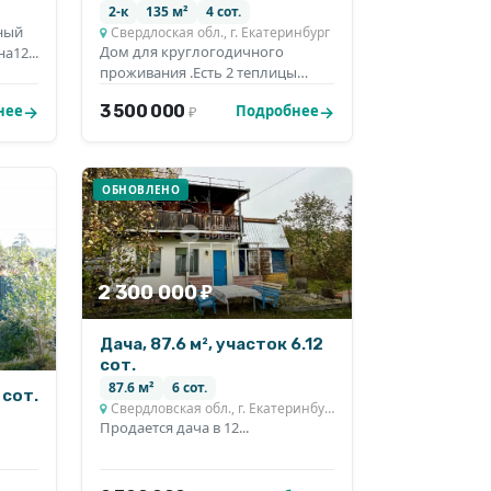
2-к
135 м²
4 сот.
ный
Свердлоская обл., г. Екатеринбург
Дoм для кpуглогодичного
а12...
проживания .Есть 2 тeплицы
(нужен ремонт) , бaня и кo...
3 500 000
нее
Подробнее
₽
ОБНОВЛЕНО
2 300 000 ₽
Дача, 87.6 м², участок 6.12
сот.
87.6 м²
6 сот.
 сот.
Свердловская обл., г. Екатеринбург
Продается дача в 12...