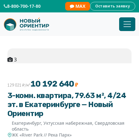
8-800-700-17-80
MAX
Оставить заявку
3
10 192 640
₽
129 021 ₽/м²
3-комн. квартира, 79.63 м², 4/24
эт. в Екатеринбурге — Новый
Ориентир
Екатеринбург, Уктусская набережная, Свердловская
область
ЖК «River Park // Река Парк»