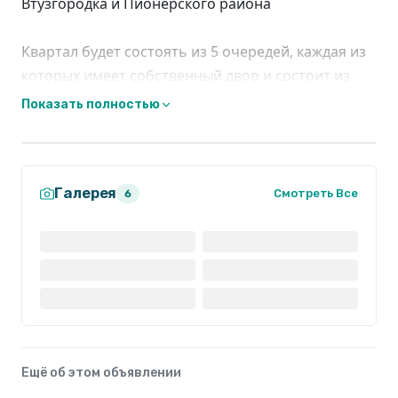
Втузгородка и Пионерского района
Квартал будет состоять из 5 очередей, каждая из
которых имеет собственный двор и состоит из
нескольких домов переменной этажности от 6 до
Показать полностью
24 этажей
Галерея
Смотреть Все
6
Ещё об этом объявлении