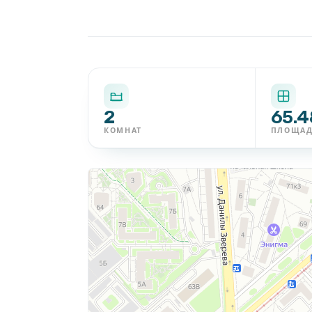
2
65.4
КОМНАТ
ПЛОЩА