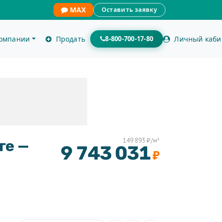
MAX
Оставить заявку
компании
Продать
8-800-700-17-80
Личный каби
+1
149 893 ₽/м²
ге —
9 743 031
₽