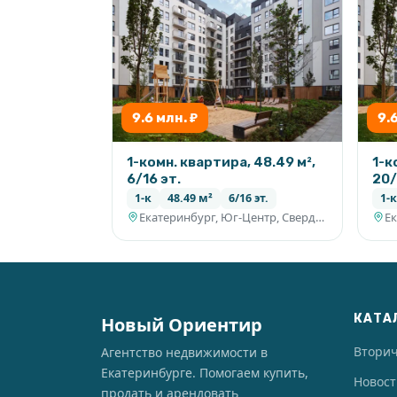
9.6 млн. ₽
9.
1-комн. квартира, 48.49 м²,
1-к
6/16 эт.
20/
1-к
48.49 м²
6/16 эт.
1-к
Екатеринбург, Юг-Центр, Свердловская область
КАТА
Новый Ориентир
Втори
Агентство недвижимости в
Екатеринбурге. Помогаем купить,
Новос
продать и арендовать