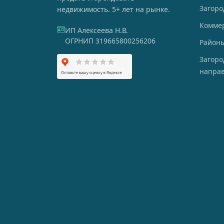
Загоро
недвижимость. 5+ лет на рынке.
Комме
ИП Алексеева Н.В.
ОГРНИП 319665800256206
Районы
Загор
напра