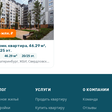
6 млн. ₽
омн. квартира, 46.29 м²,
25 эт.
46.29 м²
20/25 эт.
Екатеринбург, ЖБИ, Свердловская область
ЛОГ
УСЛУГИ
О КОМПАНИИ
чное жильё
Продать квартиру
Команда
тройки
Купить квартиру
Отзывы