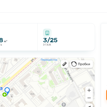
8
3/25
м²
ДЬ
ЭТАЖ