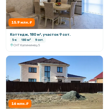
15.9 млн. ₽
Коттедж, 180 м², участок 9 сот.
5-к
180 м²
9 сот.
СНТ Калининец-5
16 млн. ₽