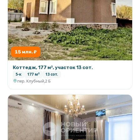
15 млн. ₽
Коттедж, 177 м², участок 13 сот.
5-к
177 м²
13 сот.
пер. Клубный,2 Б