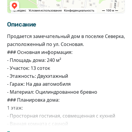
Описание
Продается замечательный дом в поселке Северка,
расположенный по ул. Сосновая.
### Основная информация:
- Площадь дома: 240 м²
- Участок: 13 соток
- Этажность: Двухэтажный
- Гараж: На два автомобиля
- Материал: Оцилиндрованное бревно
### Планировка дома:
1 этаж:
- Просторная гостиная, совмещенная с кухней
- Ванная комната с сауной
- Спальня