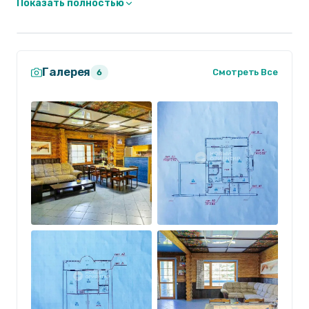
Показать полностью
- Техническая комната
- Прихожая
2 этаж:
Галерея
- Три спальни
Смотреть Все
6
- Две ванные комнаты
- Гардеробная с окном
Дом продается с мебелью и полностью готов к
проживанию.
### Условия жизни:
- Участок граничит с живописным лесом, что
обеспечивает чистую воду из скважины и свежий
воздух.
- Часть участка занимает смешанный лес,
остальная часть – газон и плодовые кустарники.
### Инфраструктура: Поселок Северка находится
в административном Железнодорожном районе