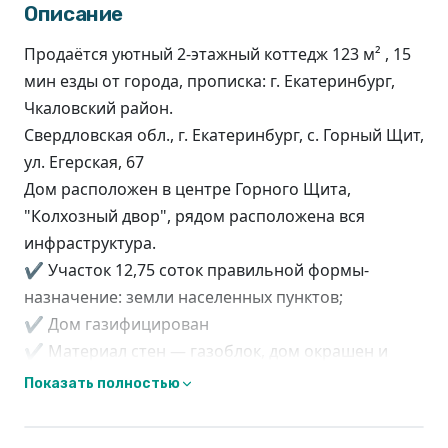
Описание
Продаётся уютный 2-этажный коттедж 123 м² , 15
мин езды от города, прописка: г. Екатеринбург,
Чкаловский район.
Свердловская обл., г. Екатеринбург, с. Горный Щит,
ул. Егерская, 67
Дом расположен в центре Горного Щита,
"Колхозный двор", рядом расположена вся
инфраструктура.
✔ Участок 12,75 соток правильной формы-
назначение: земли населенных пунктов;
✔ Дом газифицирован
✔ Материал стен — газоблок, дом окрашен и
обработан короедом.
Показать полностью
✔ Потолки - 2,70 м
Планировка дома: