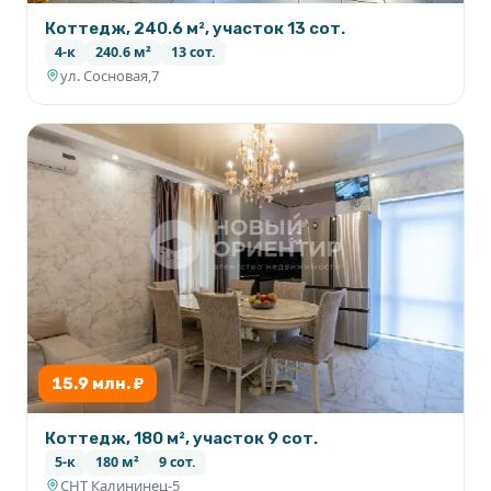
Коттедж, 240.6 м², участок 13 сот.
4-к
240.6 м²
13 сот.
ул. Сосновая,7
15.9 млн. ₽
Коттедж, 180 м², участок 9 сот.
5-к
180 м²
9 сот.
СНТ Калининец-5