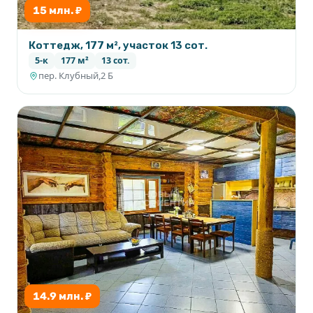
15 млн. ₽
Коттедж, 177 м², участок 13 сот.
5-к
177 м²
13 сот.
пер. Клубный,2 Б
14.9 млн. ₽