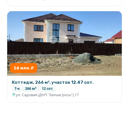
16 млн. ₽
Коттедж, 266 м², участок 12.47 сот.
7-к
266 м²
12 сот.
ул. Садовая (ДНП "Белые росы"),17