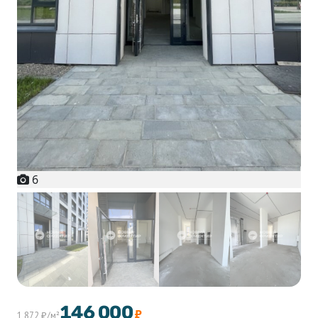
6
+1
146 000
₽
1 872 ₽/м²