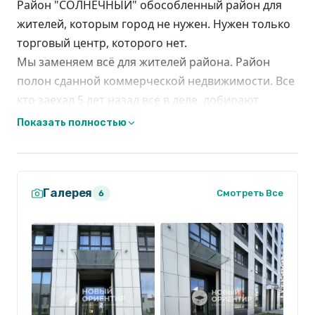
Район "СОЛНЕЧНЫЙ" обособленный район для
жителей, которым город не нужен. Нужен только
торговый центр, которого нет.
Мы заменяем всё для жителей района. Район
полон сданной коммерческой недвижимости. Все
кто заехал 5 лет назад все в деле, добирают
помещения ещё, открывают вторые, третьи
Показать полностью
точки роста.
Пожалуйста звоните, пока есть места, в новом
сданном доме, с отличной локацией!
Галерея
Встречаем тепло!
Смотреть Все
6