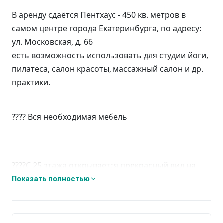
В аренду сдаётся Пентхаус - 450 кв. метров в
самом центре города Екатеринбурга, по адресу:
ул. Московская, д. 66
есть возможность использовать для студии йоги,
пилатеса, салон красоты, массажный салон и др.
практики.
???? Вся необходимая мебель
????С 25 этажа открывается прекрасный вид на
город Екатеринбург
Показать полностью
????Четыре комнаты