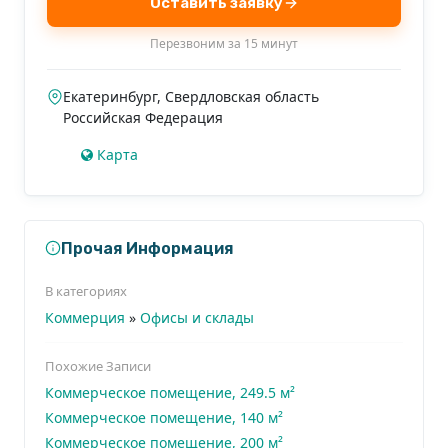
Оставить заявку
- Гидроциклы
Перезвоним за 15 минут
- Велосипеды
- Квадроциклы
Екатеринбург
,
Свердловская область
- Снегоходы
Российская Федерация
Карта
3. Безопасность и комфорт:
- Подведение необходимых коммуникаций: вода,
Прочая Информация
электричество, установка септиков.
В категориях
Коммерция
»
Офисы и склады
- Системы безопасности: установка спасательных
вышек, ограждений, систем видеонаблюдения.
Похожие Записи
Коммерческое помещение, 249.5 м²
Коммерческое помещение, 140 м²
- Пост спасателя на пляже, полностью
Коммерческое помещение, 200 м²