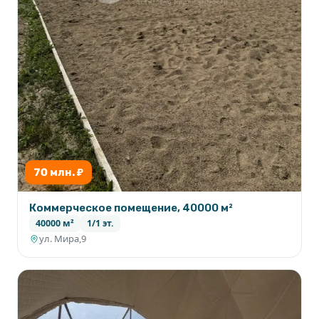
- Разнообразие предложений для семейного
отдыха, которое учитывает как взрослых, так и
детей.
- Развитие местной экономики через
использование фермерских продуктов и
привлечение туристов в регион.
70 млн. ₽
- Высокие стандарты безопасности и
Коммерческое помещение, 40000 м²
комфортного проживания.
40000 м²
1/1 эт.
ул. Мира,9
Этот проект имеет большие перспективы и
способен привлечь множество туристов,
обеспечивая им качественный отдых в гармонии