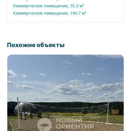
укомплектованный в соответствии с
Коммерческое помещение, 35.3 м²
требованиями ГИМС.
Коммерческое помещение, 194.7 м²
4. Развлечения для детей:
Похожие объекты
- Детская площадка, отсыпанная песком, с
установленным игровым комплексом, что создаст
безопасное и увлекательное пространство для
детей.
Преимущества проекта:
- Привлечение туристов круглый год.