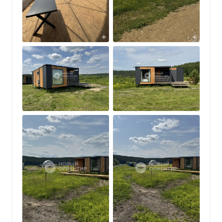
- Полное оснащение: мебель, техника
(холодильник, микроволновая печь, чайник,
телевизор, конвекторы, кондиционеры), посуда,
санузлы (унитаз, раковина, зеркало, душевая
кабина, бойлер), уличная мебель.
2. Инфраструктура:
- Ресторан уральской кухни, предлагающий блюда
из фермерских продуктов, что позволит гостям
насладиться местной кулинарией.
- Обустроенный пляж с длиной береговой линии