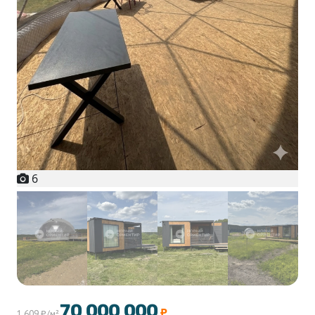
6
+1
70 000 000
₽
1 609 ₽/м²