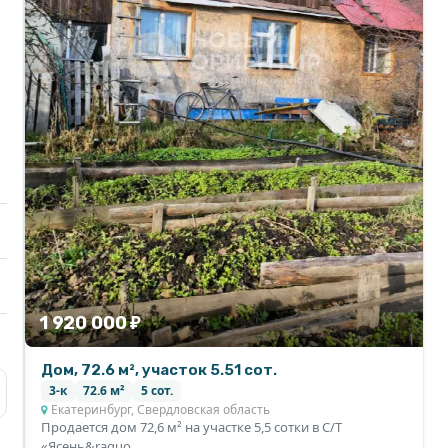
1 920 000 ₽
Дом, 72.6 м², участок 5.51 сот.
3-к
72.6 м²
5 сот.
Екатеринбург, Свердловская область
Продается дом 72,6 м² на участке 5,5 сотки в С/Т
«Ясень&raquo...