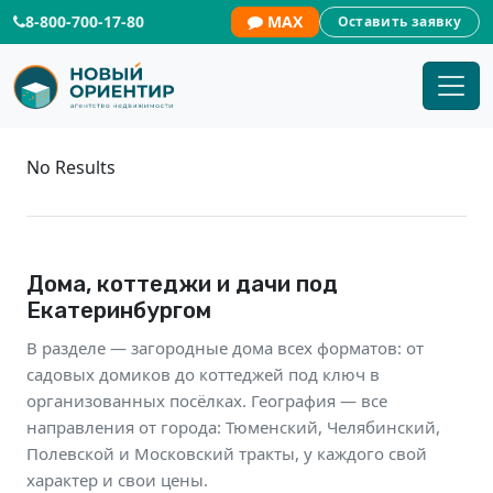
8-800-700-17-80
MAX
Оставить заявку
Купить дом в Екатеринбурге | Но
No Results
Дома, коттеджи и дачи под
Екатеринбургом
В разделе — загородные дома всех форматов: от
садовых домиков до коттеджей под ключ в
организованных посёлках. География — все
направления от города: Тюменский, Челябинский,
Полевской и Московский тракты, у каждого свой
характер и свои цены.