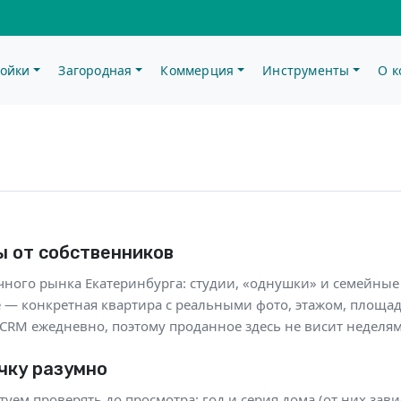
ойки
Загородная
Коммерция
Инструменты
О 
у в Екатеринбурге | Н
 от собственников
чного рынка Екатеринбурга: студии, «однушки» и семейные
 — конкретная квартира с реальными фото, этажом, площад
CRM ежедневно, поэтому проданное здесь не висит неделям
чку разумно
уем проверять до просмотра: год и серия дома (от них зав