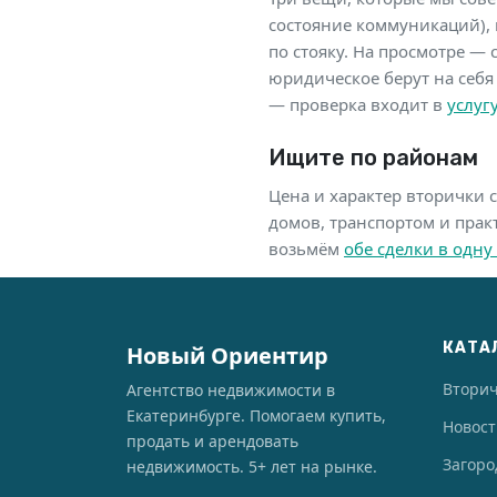
состояние коммуникаций), 
по стояку. На просмотре — 
юридическое берут на себя
— проверка входит в
услуг
Ищите по районам
Цена и характер вторички с
домов, транспортом и прак
возьмём
обе сделки в одну
КАТА
Новый Ориентир
Втори
Агентство недвижимости в
Екатеринбурге. Помогаем купить,
Новос
продать и арендовать
Загоро
недвижимость. 5+ лет на рынке.