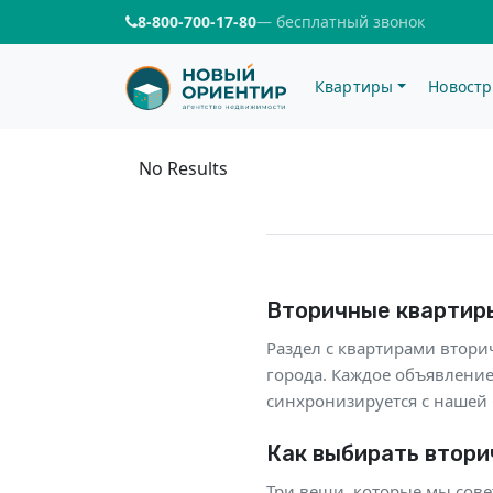
8-800-700-17-80
— бесплатный звонок
Квартиры
Новостр
Купить квартир
No Results
Вторичные квартиры
Раздел с квартирами втори
города. Каждое объявление
синхронизируется с нашей 
Как выбирать втори
Три вещи, которые мы совет