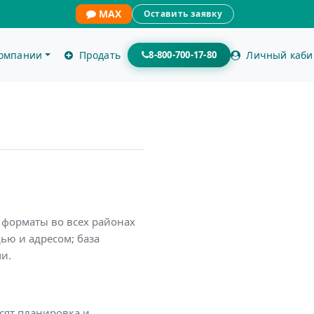
MAX
Оставить заявку
компании
Продать
8-800-700-17-80
Личный каби
овый Ориентир
 форматы во всех районах
ью и адресом; база
и.
исят планировка и