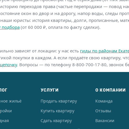
историю переходов права (частые перепродажи — повод нас
состояние окон во двор и на дорогу, напор воды, следы прот
 наши юристы: история квартиры, долги, прописанные, мат
у подбора
(от 60 000 ₽, оплата по факту сделки).
ильно зависят от локации: у нас есть
гиды по районам Екат
тикой покупки в каждом. А если продаёте свою квартиру, 
 цепочку
. Вопросы — по телефону 8-800-700-17-80, звонок б
ЛОГ
УСЛУГИ
О КОМПАНИИ
чное жильё
Продать квартиру
Команда
тройки
Купить квартиру
Отзывы
дная
Сдать квартиру
Вакансии