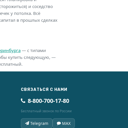
торожиться) и соседство
ечек у потолка. Всё
капитал в прошлых сделках
еринбурга
— с типами
чтобы купить следующую, —
есплатный.
СВЯЗАТЬСЯ С НАМИ
8-800-700-17-80
Бесплатный звонок по России
Telegram
MAX