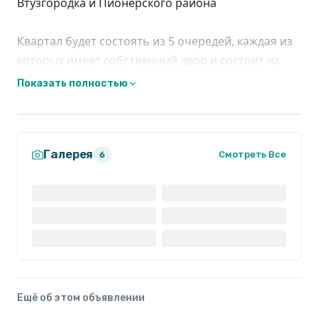
Втузгородка и Пионерского района
Квартал будет состоять из 5 очередей, каждая из
которых имеет собственный двор и состоит из
нескольких домов переменной этажности от 6 до
Показать полностью
24 этажей
Галерея
Смотреть Все
6
Ещё об этом объявлении