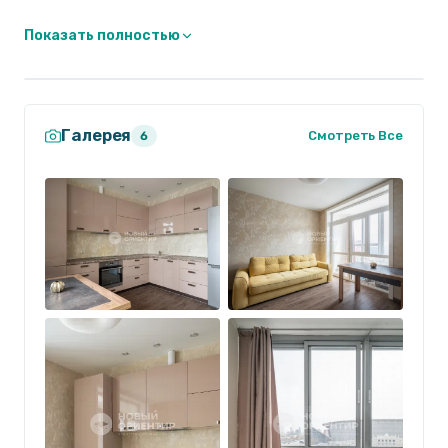
Показать полностью
1. Планировка «как двушка»:
Общая площадь 45,3 м², но ощущается гораздо
Галерея
Смотреть Все
6
просторнее. Кухня 15 м² — это не просто место
для готовки, а полноценная столовая-гостиная,
где легко поместится большая компания. Спальня
17,7 м² — изолированная комната без проходных
зон.
2. Лоджия:
Отсюда открывается вид на центр города и
Центральный стадион. Это не техническое