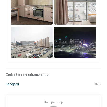
помещение, а зона отдыха с «открыточным»
видом. Оцените особенно вечером, когда
зажигаются огни стадиона.
3. Приватность как в клубном доме:
Всего 2 квартиры на лестничной площадке..
4. Сделка без компромиссов:
Ещё об этом объявлении
Квартира полностью укомплектована добротной
Галерея
16
мебелью и современной техникой, в спальне
мебель KOMANDOR. Продается «всё вместе». Вам
не нужно тратить лето на ремонт — просто
Ваш риелтор
перевозите вещи и живите. Экономия нервов и