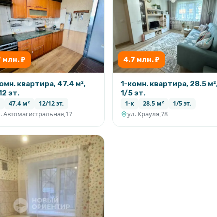
оните!
7 млн. ₽
4.7 млн. ₽
омн. квартира, 47.4 м²,
1-комн. квартира, 28.5 м²
12 эт.
1/5 эт.
47.4 м²
12/12 эт.
1-к
28.5 м²
1/5 эт.
. Автомагистральная,17
ул. Крауля,78