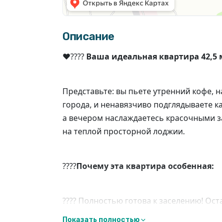
Описание
❤️‍????
Ваша идеальная квартира 42,5 
Представьте: вы пьете утренний кофе,
города, и ненавязчиво подглядываете к
а вечером наслаждаетесь красочными 
на теплой просторной лоджии.
????
Почему эта квартира особенная:
???? Полностью готова к заселению! Ост
проживания мебель и техника. Качеств
Показать полностью