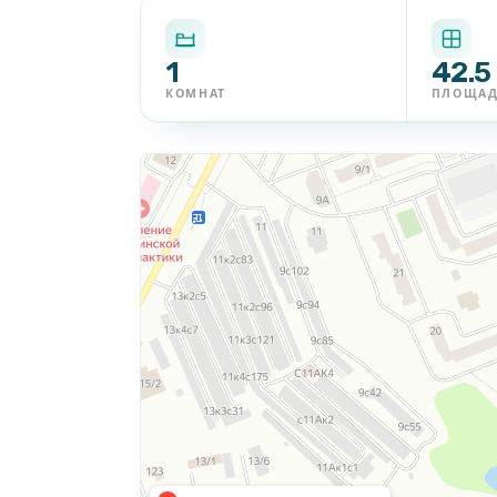
1
42.5
КОМНАТ
ПЛОЩА
6