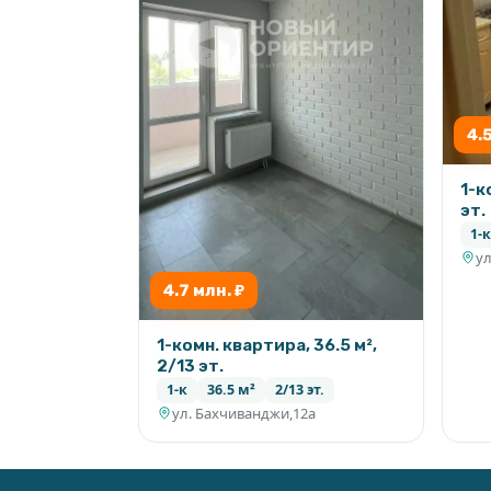
4.
1-к
эт.
1-к
ул
4.7 млн. ₽
1-комн. квартира, 36.5 м²,
2/13 эт.
1-к
36.5 м²
2/13 эт.
ул. Бахчиванджи,12а