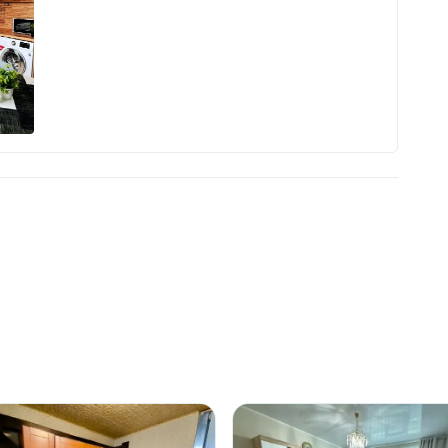
нспорта.
т как насладиться прогулкой с
ть свое авто.
я Молодых семей, начинающих
 ищущих ликвидный объект для
зую показ в удобное для Вас