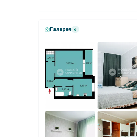
????️ Функциональная планировка без л
для планировок в Нягани гардеробной в
Галерея
6
????️ Идеальная высота — 5 этаж из 10: 
шума с первых этажей, при этом в случ
пешком не составит труда.
????️ Просторная теплая лоджия с видом 
???? Дом расположен в самой удачной л
автодорог и укрытый от городского шума
доступности сады, школы, гимназия, по
спортивные комплексы, центральная пл