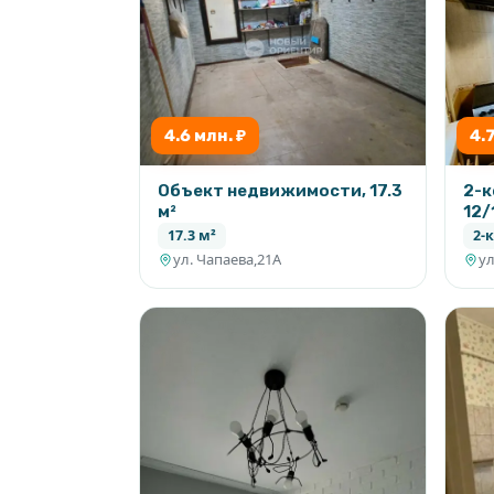
время, отвечу на все ваши вопросы - зв
4.6 млн. ₽
4.
Объект недвижимости, 17.3
2-к
м²
12/
17.3 м²
2-к
ул. Чапаева,21А
ул