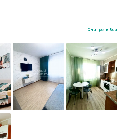
ишних метров. Наличие редкой
ас точно порадует!
Смотреть Все
никакой суеты слестницами и
ае неполадки лифта подняться
на город.
окации, несмотря на отсутствие
 и суеты двор, в шаговой
ликлиники, торговые центры,
ощадь города, парк, социальные