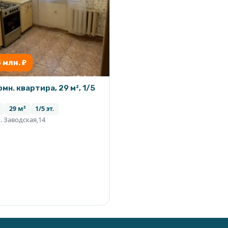
5 млн. ₽
омн. квартира, 29 м², 1/5
29 м²
1/5 эт.
. Заводская,14