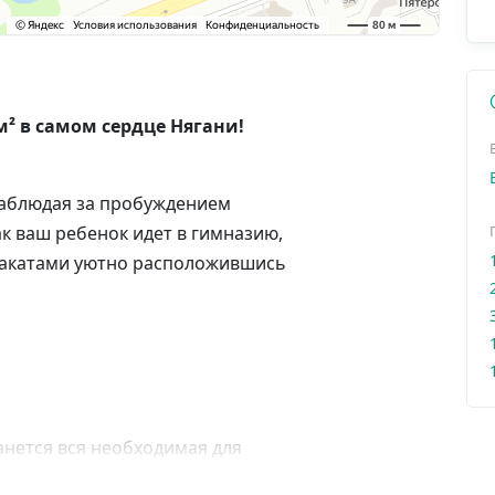
м² в самом сердце Нягани!
 наблюдая за пробуждением
ак ваш ребенок идет в гимназию,
закатами уютно расположившись
анется вся необходимая для
енный ремонт.