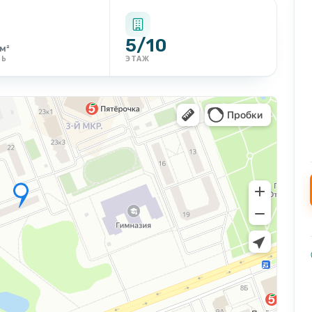
5/10
м²
ДЬ
ЭТАЖ