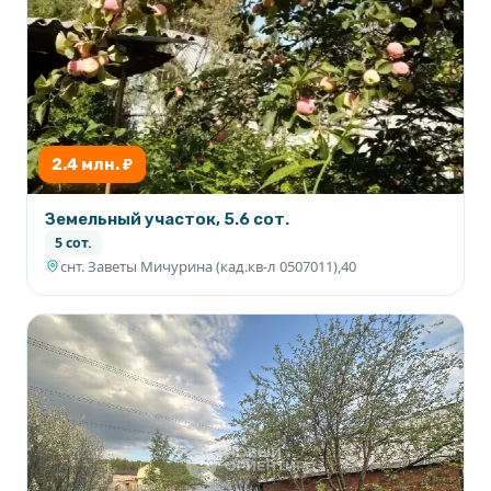
2.4 млн. ₽
Земельный участок, 5.6 сот.
5 сот.
снт. Заветы Мичурина (кад.кв-л 0507011),40