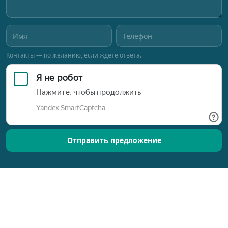
Контакты — по желанию, если ждёте ответа.
Отправить предложение
Позвонить
Оставить заявку
Разработано © 2015–2026
Новый Ориентир
Обработка персональных данных
ИП Алексеева Н.В. · ИНН 744704451516 · ОГРНИП 319665800256206
Член Уральской палаты недвижимости (УПН)