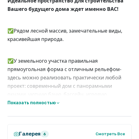
Идеальное пространство для строительства
Вашего будущего дома ждет именно ВАС!
✅Рядом лесной массив, замечательные виды,
красивейшая природа.
✅У земельного участка правильная
прямоугольная форма с отличным рельефом-
здесь можно реализовать практически любой
проект: современный дом с панорамными
окнами, уютную баню, бассейн, игровую
площадку, зону барбекю или красивый сад.
Показать полностью
Удобное расположение: заезд с Чeлябинского
тракта, удобный выезд на ЕКАД и Полевской тракт.
Галерея
Смотреть Все
6