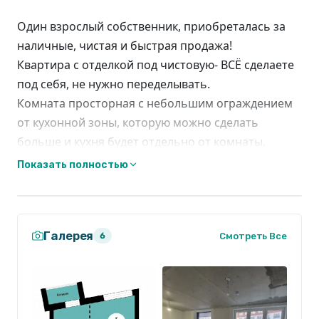
Один взрослый собственник, приобреталась за
наличные, чистая и быстрая продажа!
Квартира с отделкой под чистовую- ВСЁ сделаете
под себя, не нужно переделывать.
Комната просторная с небольшим ограждением
от кухонной зоны, которую можно сделать
больше и кухня будет отдельно от комнаты,
установить дверь. Площадь и наличие двух окон
Показать полностью
это позволяет! В зоне прихожей место под
большую (S=2,7 м²) гардеробную.
ИЗЮМИНКА квартиры это оригиналный глубокий
Галерея
балкон, напоминающий небольшую террасу с
Смотреть Все
6
крышой! Таких в доме всего 8 балконов!
В квартире установлены энергоэффективные