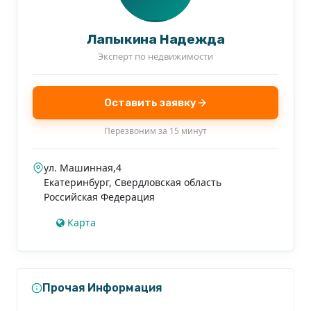
в первую квартиру для проживания молодой
пары, студента, так и отличный вариант для сдачи
Лапыкина Надежда
в аренду или в дальнейшем в перепродажу!
Эксперт по недвижимости
Звоните, отвечу на вопросы, согласуем показ
в удобное время!
Оставить заявку
Перезвоним за 15 минут
ул. Машинная,4
Екатеринбург
,
Свердловская область
Российская Федерация
Карта
Прочая Информация