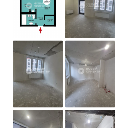
стеклопакеты, улучшенная тепло- и
шумоизоляция, система терморегуляции
радиаторов (минимизируют платежи).
На территории комплекса большая прогулочная
зона с локациями для детей, отдыха, работы или
просто прогулок на свежем воздухе. Двор и
входные группы оборудованы видеонаблюдением
и охраной.
Центр города, развитый район, комфортная
переменная этажность домов с прекрасными
видовыми характеристиками, благородные
фасады, стильный проект от крупного
застройщика. Уютные дворы с продуманным
ландшафтным дизайном, в подъездах холлы с