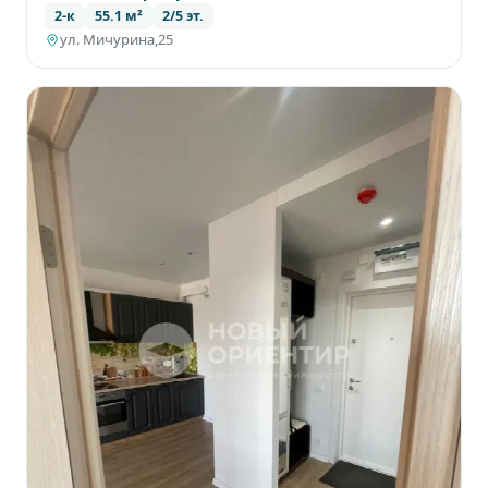
2-к
55.1 м²
2/5 эт.
ул. Мичурина,25