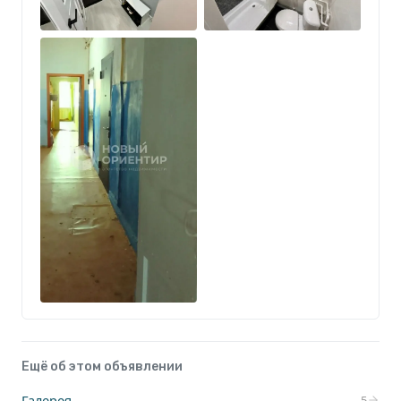
троллейбусные и трамвайные остановки;
— удобная транспортная доступность в любую
часть города;
— рядом продуктовые магазины и супермаркеты;
— аптеки и медицинские учреждения в шаговой
доступности;
— пункты выдачи Ozon и Wildberries рядом с
домом;
— развитая инфраструктура района для
комфортной повседневной жизни;
— высокий спрос на аренду благодаря близости
учебных заведений.
Звоните, с удовольствием отвечу на вопросы и
организую просмотр!
Ещё об этом объявлении
Галерея
5