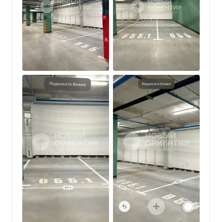
Лифт прямо в паркинг
: забудьте о долгих
спусках и подъемах! Лифт обеспечит Вам
мгновенный доступ к Вашему автомобилю, что
особенно удобно в дождливую погоду или с
детьми.
????
Безопасность и комфорт
: подземный
паркинг обеспечивает защиту от
неблагоприятных погодных условий и
обеспечивает высокий уровень безопасности для
Вашего автомобиля. Территория 24/7 под
охраной и видеонаблюдением!
????
Въезд через автоматические ворота
–