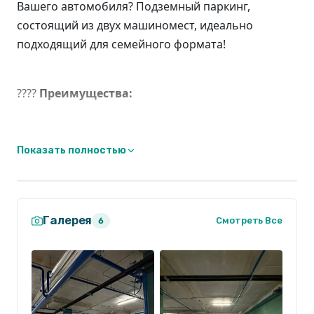
Вашего автомобиля? Подземный паркинг,
состоящий из двух машиномест, идеально
подходящий для семейного формата!
????
Преимущества:
Показать полностью
Два просторных машиноместа
: достаточно
места для Вашего автомобиля и автомобиля
Вашего партнера или для гостей, а возможно
вы обладатель мотоцикла?!
Галерея
Смотреть Все
6
Удобный выезд,
парковочное место
находится прямо у стенки, у лестничного
выхода