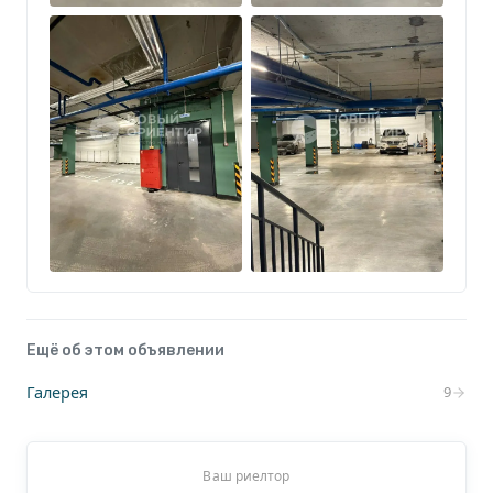
открываются с пульта, никаких ключей,
поднимаетесь на лифте сразу к своей квартире!
Не упустите шанс стать владельцем! Свяжитесь
для получения дополнительной информации и
организации просмотра. Ваш идеальный паркинг
ждет вас! ????✨
Ещё об этом объявлении
Галерея
9
Ваш риелтор