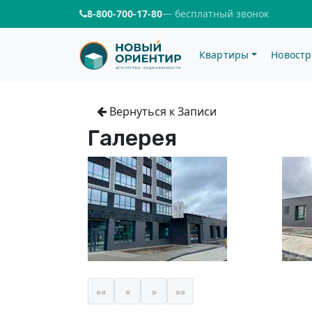
8-800-700-17-80
— бесплатный звонок
Квартиры
Новостр
Вернуться к Записи
Галерея
««
«
»
»»