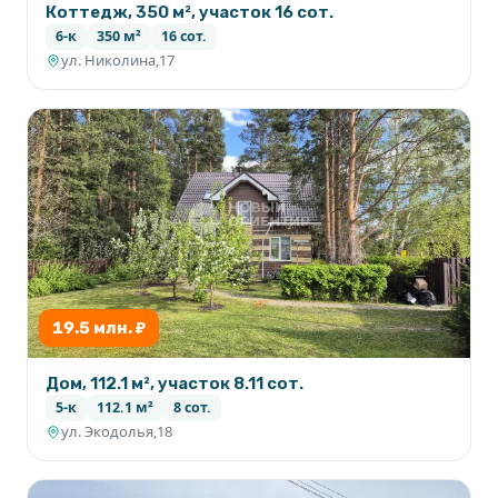
Коттедж, 350 м², участок 16 сот.
6-к
350 м²
16 сот.
ул. Николина,17
19.5 млн. ₽
Дом, 112.1 м², участок 8.11 сот.
5-к
112.1 м²
8 сот.
ул. Экодолья,18