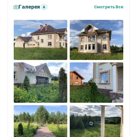
Галерея
Смотреть Все
6
На территории участка посажены голубые ели,
туи.
К дому примыкает гараж.
Один собственник.
Приглашаю Вас на просмотр!