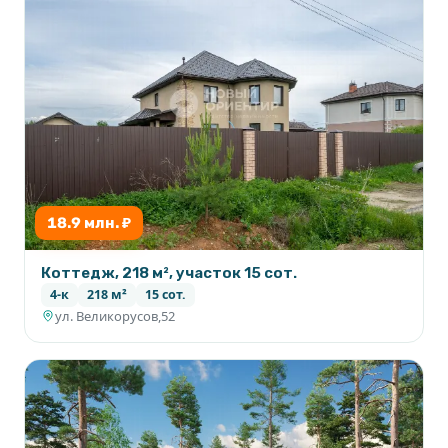
18.9 млн. ₽
Коттедж, 218 м², участок 15 сот.
4-к
218 м²
15 сот.
ул. Великорусов,52