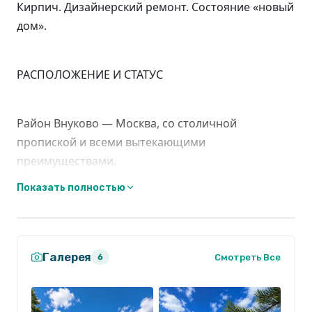
Кирпич. Дизайнерский ремонт. Состояние «новый
дом».
РАСПОЛОЖЕНИЕ И СТАТУС
Район Внуково — Москва, со столичной
пропиской и всеми вытекающими
преимуществами.
Показать полностью
Дом расположен на закрытой территории с
отдельной въездной группой на два дома. Чужих
машин здесь не бывает: минимум трафика,
Галерея
Смотреть Все
6
максимум приватности. Ваш круг — только вы и
один сосед.