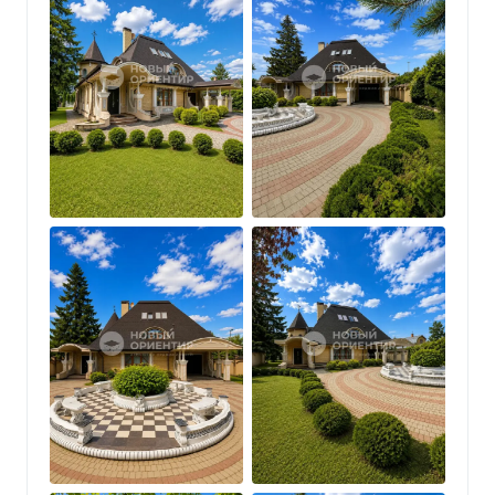
КОНСТРУКЦИЯ И ЦИФРЫ
• 2 этажа + цоколь и мансарда.
• Материал: кирпич. Долговечно, тепло, тихо.
• 500 м² жилого пространства.
• 14,4 сотки земли. Ландшафтный дизайн
завершён и ухожен.
• Газ планируется к 2030 году.