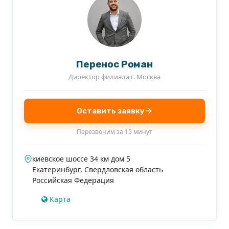
• Большая гостиная. Сердце первого этажа.
Продуманный световой сценарий: днём работает
естественное освещение, вечером —
архитектурный свет.
Перенос Роман
Директор филиала г. Москва
ЦОКОЛЬ. ЗОНА БАРБЕКЮ
Оставить заявку
Встроенная зона барбекю позволяет готовить на
Перезвоним за 15 минут
открытом огне в любую погоду. Полноценная
альтернатива летней кухне, только всесезонная и
киевское шоссе 34 км дом 5
Екатеринбург
,
Свердловская область
комфортная.
Российская Федерация
Карта
УЧАСТОК