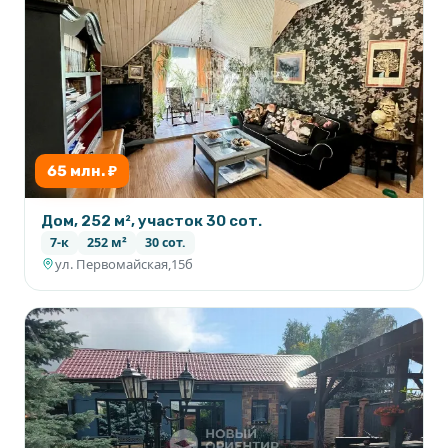
Дополнительный фото вышлю по запросу.
65 млн. ₽
Дом, 252 м², участок 30 сот.
7-к
252 м²
30 сот.
ул. Первомайская,15б