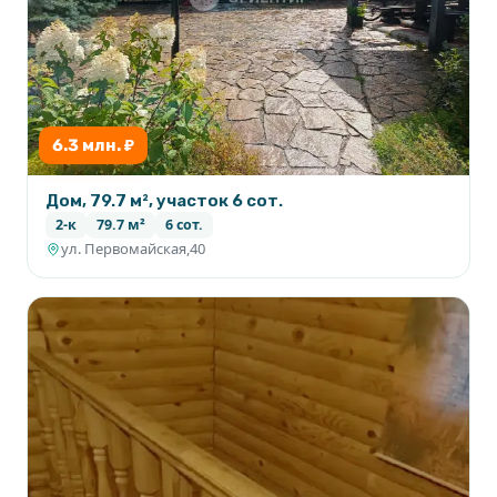
6.3 млн. ₽
Дом, 79.7 м², участок 6 сот.
2-к
79.7 м²
6 сот.
ул. Первомайская,40