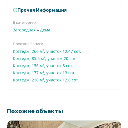
14,4 сотки, которые уже выглядят как частный
Прочая Информация
парк. Ландшафтный дизайн продуман по ярусам:
В категориях
деревья, кустарники, газоны. Всё в отличном
Загородная
»
Дома
состоянии, участок ухожен. Закрытая территория
усиливает ощущение загородной резиденции в
Похожие Записи
черте города.
Коттедж, 266 м², участок 12.47 сот.
Коттедж, 85.5 м², участок 20 сот.
Коттедж, 156 м², участок 8 сот.
РЕЗЮМЕ
Коттедж, 177 м², участок 13 сот.
Коттедж, 210 м², участок 12.8 сот.
Новый кирпичный дом. Дизайнерский ремонт. 4
спальни, большая гостиная, сауна на жилом
этаже с выходом на террасу, барбекю в цоколе.
Закрытая территория с отдельным въездом на
Похожие объекты
две семьи. Прописка Москва.