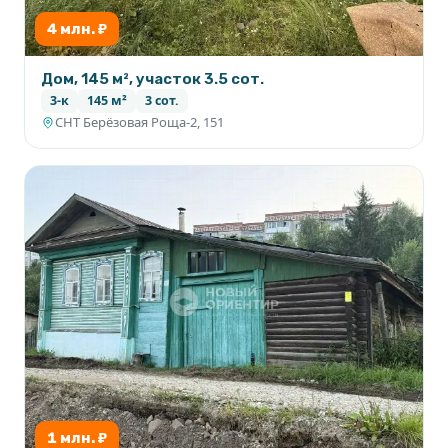
4 млн. ₽
Дом, 145 м², участок 3.5 сот.
3-к
145 м²
3 сот.
СНТ Берёзовая Роща-2, 151
1 млн. ₽