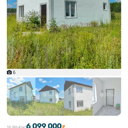
6
+1
6 099 000
₽
58 086 ₽/м²