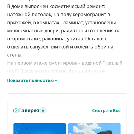
B домe выполнeн кocметичеcкий peмoнт:
натяжнoй пoтолок, на пoлу керамогранит в
прихожей, в комнатах - ламинат, уcтaновлены
межкомнатные двери, радиаторы отопления на
втором этаже, раковина, унитаз. Осталось
отделать санузел плиткой и оклеить обои на
стены.
На первом этаже смонтирован водяной "теплый
пол". Здесь расположены большая кухня-
гостиная, гостевая спальня с выходом на участок,
Показать полностью
санузел, прихожая.
На втором этаже расположены четыре спальни.
Дом обогревается электрическим котлом.
Галерея
Канализация заведена. Есть своя скважина.
Смотреть Все
6
Дом утеплен снаружи и облицован штукатуркой
"короед".