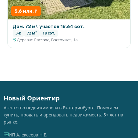
5.6 млн. ₽
Дом, 72 м², участок 18.64 сот.
3-к
72 м²
18 сот.
Деревня Рассоха, Восточная, 1а
Новый Ориентир
Агентство недвижимости в Екатеринбурге. Помогаем
купить, продать и арендовать недвижимость. 5+ лет на
рынке.
ИП Алексеева Н.В.