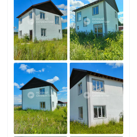
Земли сельхозназначения (для дачного
строительства).
Рядом есть супермаркеты Пятерочка и Монетка.
Без обременений.
ВОЗМОЖНА СЕМЕЙНАЯ ИПОТЕКА!
ВОЗМОЖЕН ОБМЕН НА КВАРТИРУ.
Звоните, показ по предварительной
договоренности..