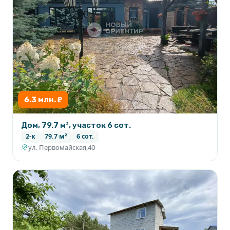
6.3 млн. ₽
Дом, 79.7 м², участок 6 сот.
2-к
79.7 м²
6 сот.
ул. Первомайская,40