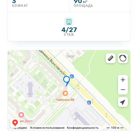
3
90
м²
КОМНАТ
ПЛОЩАДЬ
4/27
ЭТАЖ