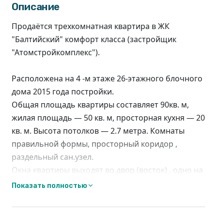
Описание
Продаётся трехкомнатная квартира в ЖК
"Балтийский" комфорт класса (застройщик
"Атомстройкомплекс").
Расположена на 4 -м этаже 26-этажного блочного
дома 2015 года постройки.
Общая площадь квартиры составляет 90кв. м,
жилая площадь — 50 кв. м, просторная кухня — 20
кв. м. Высота потолков — 2.7 метра. Комнаты
правильной формы, просторный коридор ,
раздельный сан.узел.
Окна квартиры выходят во двор (восток) , одно на
улицу (запад), что обеспечивает хороший обзор и
Показать полностью
отличное естественное освещение.