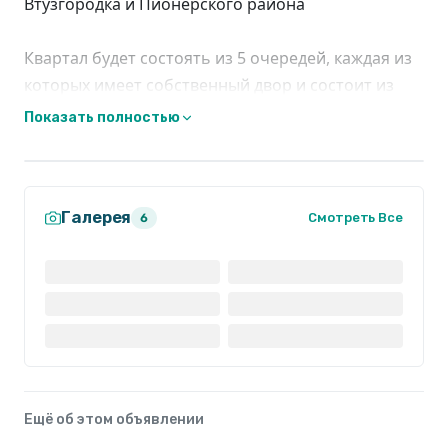
Втузгородка и Пионерского района
Квартал будет состоять из 5 очередей, каждая из
которых имеет собственный двор и состоит из
нескольких домов переменной этажности от 6 до
Показать полностью
24 этажей
Галерея
Смотреть Все
6
Ещё об этом объявлении