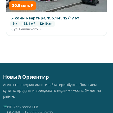
30.8 млн. ₽
5-комн. квартира, 153.1 м², 12/19 эт.
5-к
153.1 м²
12/19 эт.
ул. Белинского,86
Новый Ориентир
Агентство недвижимости в Екатеринбурге. Помогаем
купить, продать и арендовать недвижимость. 5+ лет на
рынке.
ИП Алексеева Н.В.
ОГРНИП 319665800256206