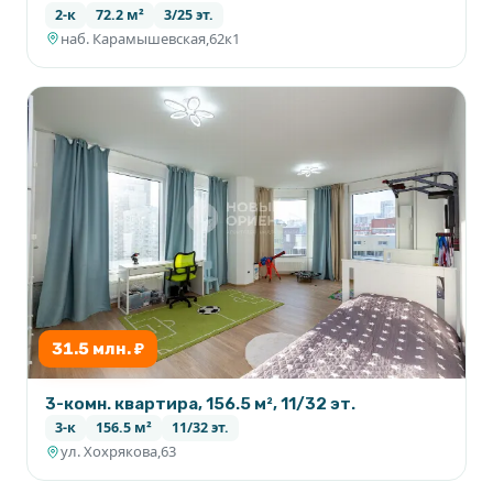
2-к
72.2 м²
3/25 эт.
наб. Карамышевская,62к1
31.5 млн. ₽
3-комн. квартира, 156.5 м², 11/32 эт.
3-к
156.5 м²
11/32 эт.
ул. Хохрякова,63