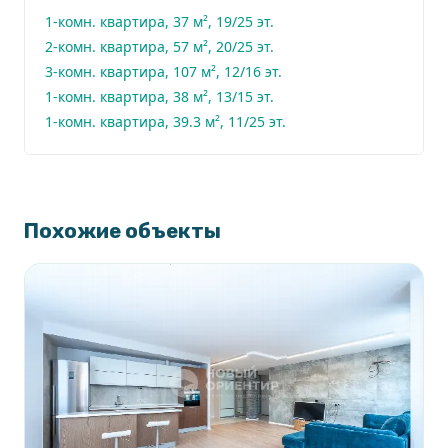
1-комн. квартира, 37 м², 19/25 эт.
2-комн. квартира, 57 м², 20/25 эт.
В самом жилом комплексе все необходимое для
3-комн. квартира, 107 м², 12/16 эт.
комфортного проживания, продуктовый магазин,
1-комн. квартира, 38 м², 13/15 эт.
салон красоты, ресторан и другие различные
1-комн. квартира, 39.3 м², 11/25 эт.
удобства.
Закрытый благоустроенный двор с игровой
Похожие объекты
площадкой и спортивной зоной
Очень удобный консьерж сервис, от доставки
еды и химчистки, до вызова мастера на час
Круглосуточная охрана и видеонаблюдение по
всей территории дома