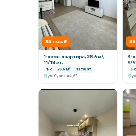
35 тыс. ₽
35
1-комн. квартира, 28.6 м²,
3-к
11/18 эт.
9/9
1-к
28.6 м²
11/18 эт.
3-к
ул. Сурикова,63
ул