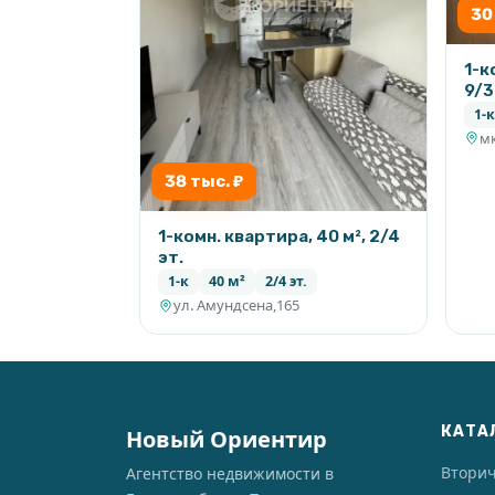
30
1-к
9/3
1-к
мк
38 тыс. ₽
1-комн. квартира, 40 м², 2/4
эт.
1-к
40 м²
2/4 эт.
ул. Амундсена,165
КАТА
Новый Ориентир
Втори
Агентство недвижимости в