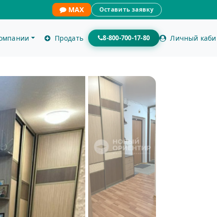
MAX
Оставить заявку
компании
Продать
8-800-700-17-80
Личный каби