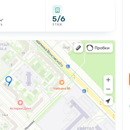
5/6
м²
ДЬ
ЭТАЖ