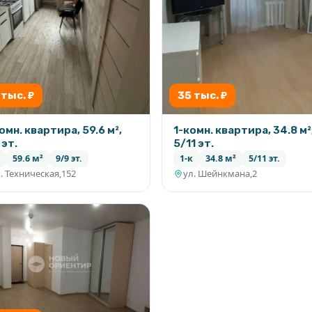
 тыс. ₽
35 тыс. ₽
омн. квартира, 59.6 м²,
1-комн. квартира, 34.8 м²
 эт.
5/11 эт.
59.6 м²
9/9 эт.
1-к
34.8 м²
5/11 эт.
. Техническая,152
ул. Шейнкмана,2