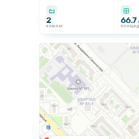
2
66.7
КОМНАТ
ПЛОЩА