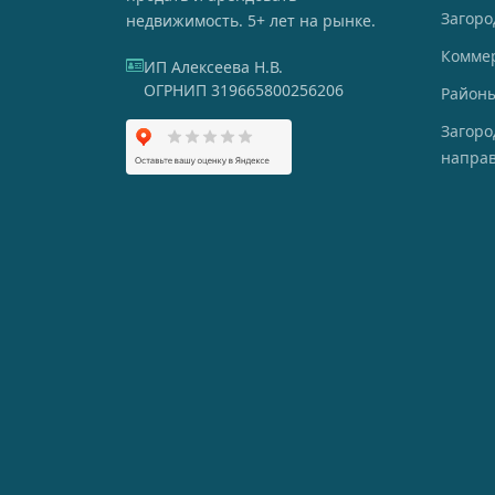
Загоро
недвижимость. 5+ лет на рынке.
Комме
ИП Алексеева Н.В.
ОГРНИП 319665800256206
Районы
Загор
напра