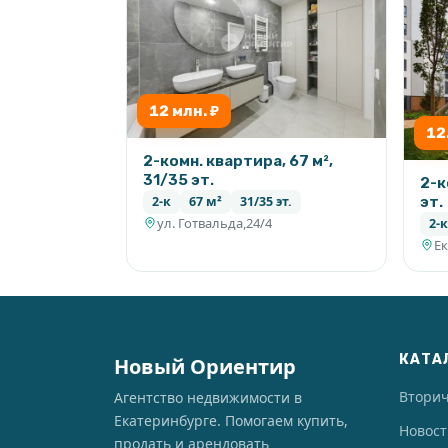
12 млн. ₽
12
2-комн. квартира, 67 м²,
31/35 эт.
2-к
эт.
2-к
67 м²
31/35 эт.
ул. Готвальда,24/4
2-к
КАТА
Новый Ориентир
Втори
Агентство недвижимости в
Екатеринбурге. Помогаем купить,
Новос
продать и арендовать