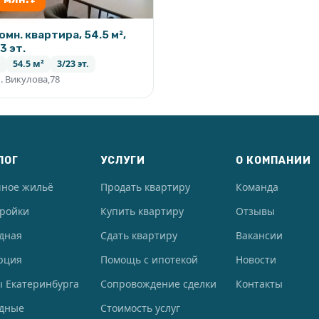
омн. квартира, 54.5 м²,
3 эт.
54.5 м²
3/23 эт.
. Викулова,78
ЛОГ
УСЛУГИ
О КОМПАНИИ
чное жильё
Продать квартиру
Команда
тройки
Купить квартиру
Отзывы
дная
Сдать квартиру
Вакансии
рция
Помощь с ипотекой
Новости
 Екатеринбурга
Сопровождение сделки
Контакты
одные
Стоимость услуг