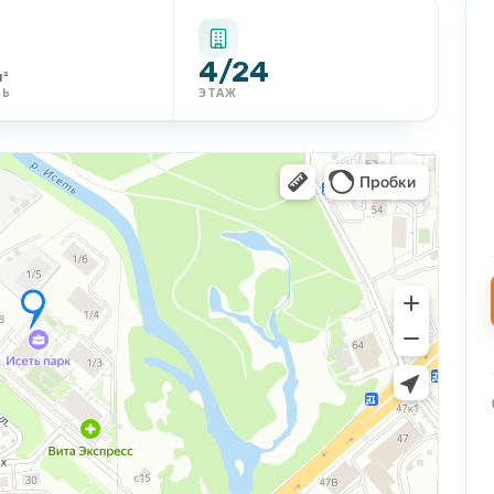
4/24
м²
ДЬ
ЭТАЖ