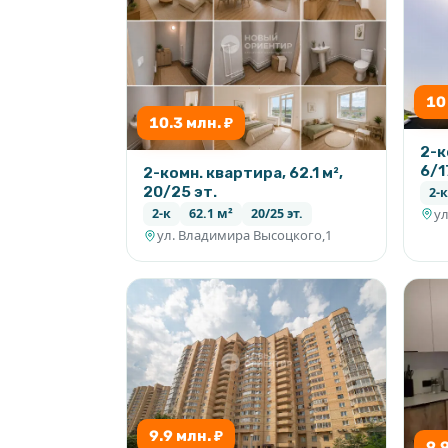
10
10.3 млн. ₽
2-к
6/1
2-комн. квартира, 62.1 м²,
20/25 эт.
2-к
ул
2-к
62.1 м²
20/25 эт.
ул. Владимира Высоцкого,1
9.9 млн. ₽
9.