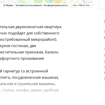
тельная двухкомнатная квартира
чно подойдет для собственного
 востребованный микрорайон!).
ухня-гостиная, две
местительная прихожая, балкон.
омфортного проживания
й гарнитур со встроенной
плита, посудомоечная машина),
ральная и сушильная машины,
 стулья, шкафы, диван, удобная