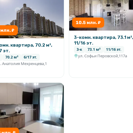
10.5 млн. ₽
 млн. ₽
3-комн. квартира, 73.1 м²
11/16 эт.
омн. квартира, 70.2 м²,
3-к
73.1 м²
11/16 эт.
7 эт.
ул. Софьи Перовской,117а
70.2 м²
6/17 эт.
. Анатолия Мехренцева,1
9 млн. ₽