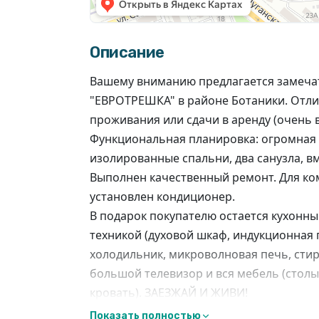
Описание
Вашему вниманию предлагается замеча
"ЕВРОТРЕШКА" в районе Ботаники. Отли
проживания или сдачи в аренду (очень
Функциональная планировка: огромная к
изолированные спальни, два санузла, в
Выполнен качественный ремонт. Для к
установлен кондиционер.
В подарок покупателю остается кухонны
техникой (духовой шкаф, индукционная 
холодильник, микроволновая печь, сти
большой телевизор и вся мебель (столы,
кровать). ЗАЕЗЖАЙ И ЖИВИ!
ДОПОЛНИТЕЛЬНЫЙ БОНУС:
Показать полностью