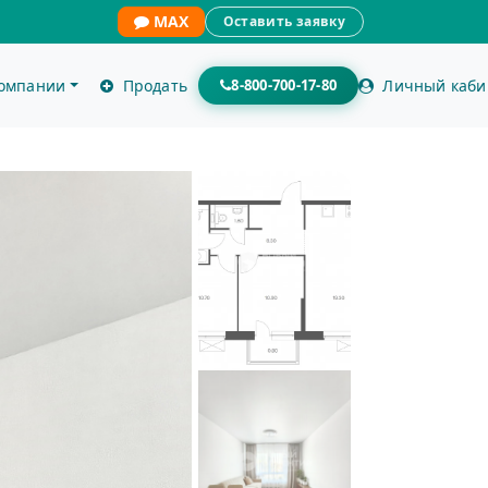
MAX
Оставить заявку
компании
Продать
8-800-700-17-80
Личный каби