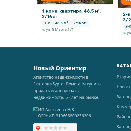
1-комн. квартира, 46.5 м²,
2-к
2/16 эт.
3/2
1-к
46.5 м²
2/16 эт.
2-к
ул. 8 Марта,171
ул
КАТА
Новый Ориентир
Втори
Агентство недвижимости в
Екатеринбурге. Помогаем купить,
Новос
продать и арендовать
Загоро
недвижимость. 5+ лет на рынке.
Комме
ИП Алексеева Н.В.
ОГРНИП 319665800256206
Районы
Загор