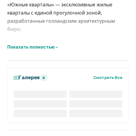
«Южные кварталы» — эксклюзивные жилые
кварталы с единой прогулочной зоной,
разработанные голландским архитектурным
бюро.
Каждый квартал — это несколько домов
Показать полностью
переменной этажности, урбан-вилл и приватный
зеленый двор без машин.
Все дворы уникальны по своему благоустройству.
Галерея
Смотреть Все
6