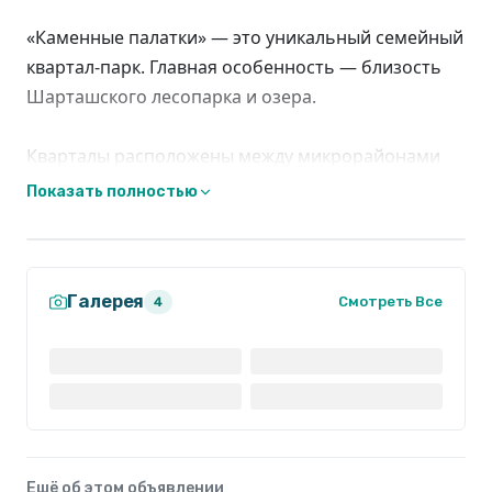
«Каменные палатки» — это уникальный семейный
квартал-парк. Главная особенность — близость
Шарташского лесопарка и озера.
Кварталы расположены между микрорайонами
ЖБИ и Втузгородок.
Показать полностью
Для детей — самый большой и разнообразный
двор в микрорайоне. Для спортсменов -
Галерея
профессиональная зона work-out и футбольное
Смотреть Все
4
поле.
Ещё об этом объявлении