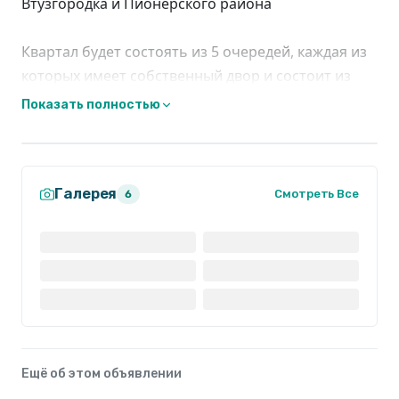
Втузгородка и Пионерского района
Квартал будет состоять из 5 очередей, каждая из
которых имеет собственный двор и состоит из
нескольких домов переменной этажности от 6 до
Показать полностью
24 этажей
Галерея
Смотреть Все
6
Ещё об этом объявлении